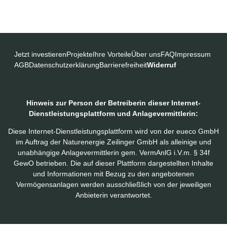
Jetzt investieren
Projekte
Ihre Vorteile
Über uns
FAQ
Impressum
F
AGB
Datenschutzerklärung
Barrierefreiheit
Widerruf
o
Hinweis zur Person der Betreiberin dieser Internet-
o
Dienstleistungsplattform und Anlagevermittlerin:
t
Diese Internet-Dienstleistungsplattform wird von der eueco GmbH
im Auftrag der Naturenergie Zeilinger GmbH als alleinige und
unabhängige Anlagevermittlerin gem. VermAnlG i.V.m. § 34f
e
GewO betrieben. Die auf dieser Plattform dargestellten Inhalte
und Informationen mit Bezug zu den angebotenen
r
Vermögensanlagen werden ausschließlich von der jeweiligen
Anbieterin verantwortet.
M